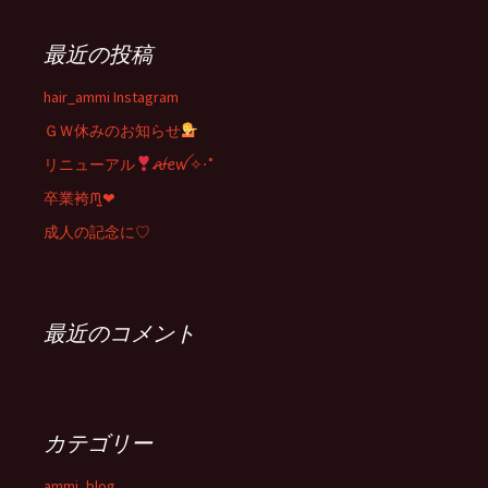
最近の投稿
hair_ammi Instagram
ＧＷ休みのお知らせ
リニューアル
ꫛꫀꪝ✧‧˚
卒業袴ᙏ̤̫❤︎
成人の記念に♡
最近のコメント
カテゴリー
ammi_blog