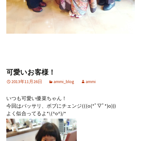
可愛いお客様！
2013年11月26日
ammi_blog
ammi
いつも可愛い優菜ちゃん！
今回はバッサリ、ボブにチェンジ(((o(*ﾟ▽ﾟ*)o)))
よく似合ってるよ*\(^o^)/*