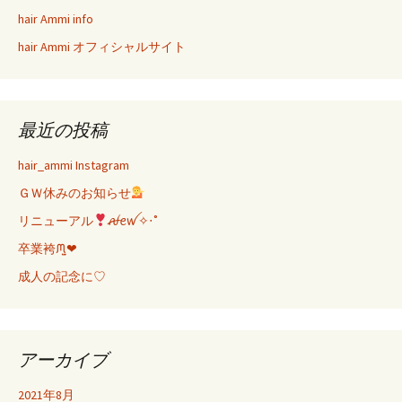
hair Ammi info
ー
hair Ammi オフィシャルサイト
シ
最近の投稿
ョ
hair_ammi Instagram
ＧＷ休みのお知らせ
ン
リニューアル
ꫛꫀꪝ✧‧˚
卒業袴ᙏ̤̫❤︎
成人の記念に♡
アーカイブ
2021年8月