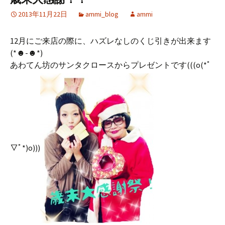
2013年11月22日
ammi_blog
ammi
12月にご来店の際に、ハズレなしのくじ引きが出来ます
(*☻-☻*)
あわてん坊のサンタクロースからプレゼントです(((o(*ﾟ
▽ﾟ*)o)))