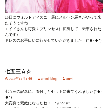
16日にウォルトディズニー展にメルヘン馬車がやって来
たそうですね！
エイドさんも可愛くプリンセスに変身して、乗車された
んです♪
ドレスのお手伝いに行かせていただきました！(*☻-☻*)
七五三☆☆
2013年11月17日
ammi_blog
ammi
七五三の記念に、着付けとセットに来てくれました(*☻-
☻*)
大変身で素敵になったね！！*\(^o^)/*