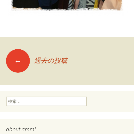
投
←
過去の投稿
稿
ナ
検
索:
ビ
ゲ
about ammi