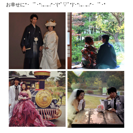
お幸せに*･゜ﾟ･*:.｡..｡.:*･'(*ﾟ▽ﾟ*)’･*:.｡. .｡.:*･゜ﾟ･*