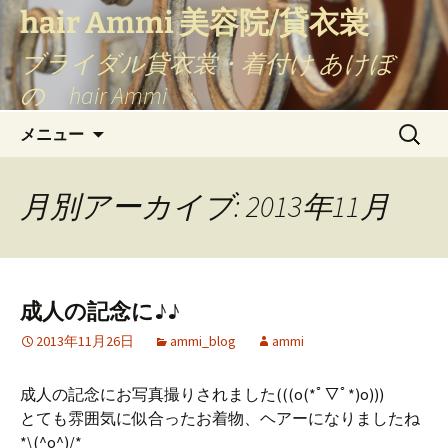
コ
hair Ammi 美容院/貸衣裳
ン
ブライダル貸衣裳・着付け あけぼ
テ
ン
の hair Ammi
ツ
検
へ
メニュー
索:
ス
キ
月別アーカイブ: 2013年11月
ッ
プ
成人の記念に♪♪
2013年11月26日
ammi_blog
ammi
成人の記念にお写真撮りされました(((o(*ﾟ▽ﾟ*)o)))
とても雰囲気に似合ったお着物、ヘアーになりましたね
*\(^o^)/*