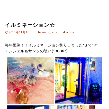
イルミネーション☆
2013年11月16日
ammi_blog
ammi
毎年恒例！！イルミネーション飾りしました*\(^o^)/*
エンジェルもサンタの装い(*☻-☻*)