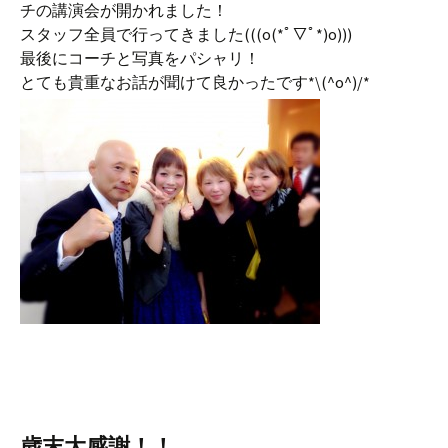
チの講演会が開かれました！
スタッフ全員で行ってきました(((o(*ﾟ▽ﾟ*)o)))
最後にコーチと写真をパシャリ！
とても貴重なお話が聞けて良かったです*\(^o^)/*
歳末大感謝！！