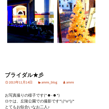
ブライダル★彡
2013年11月14日
ammi_blog
ammi
お写真撮りの様子です(*☻-☻*)
ロケは、丘陵公園での撮影です*\(^o^)/*
とてもお似合いなお二人♪