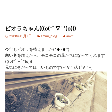
ビオラちゃん(((o(*ﾟ▽ﾟ*)o)))
2013年11月8日
ammi_blog
ammi
今年もビオラを植えました(*☻-☻*)
寒い冬を超えたら、モコモコの花たちになってくれます
(((o(*ﾟ▽ﾟ*)o)))
元気にそだってほしいものです(=´∀｀)人(´∀｀=)