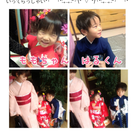
いってらっしゃい*･゜ﾟ･*:.｡..｡.:*･'(*ﾟ▽ﾟ*)’･*:.｡. .｡.:*･゜ﾟ･*