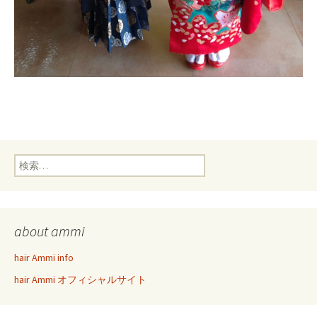
検
索:
about ammi
hair Ammi info
hair Ammi オフィシャルサイト