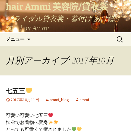
コ
hair Ammi 美容院/貸衣裳
ン
ブライダル貸衣裳・着付け あけぼ
テ
ン
の hair Ammi
ツ
検
へ
メニュー
索:
ス
キ
月別アーカイブ: 2017年10月
ッ
プ
七五三
2017年10月11日
ammi_blog
ammi
可愛い可愛い七五三
姉弟でお着物へ変身
とっても可愛くて癒されました