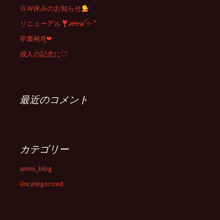
ＧＷ休みのお知らせ
リニューアル
ꫛꫀꪝ✧‧˚
卒業袴ᙏ̤̫❤︎
成人の記念に♡
最近のコメント
カテゴリー
ammi_blog
Uncategorized